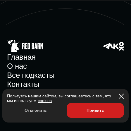
Главная
О нас
Все подкасты
Контакты
Пользуясь нашим сайтом, вы соглашаетесь с тем, что
мы используем
cookies
Участник ассоциации
Отклонить
Принять
Состоит в ассоциации с 2023
2026 Red Barn