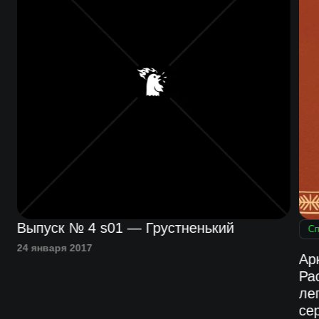
Выпуск № 4 s01 — Грустненький
Сп
24 января 2017
Ар
Ра
ле
се