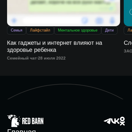
Семья
Лайфстайл
Ментальное здоровье
Дети
Л
у
Как гаджеты и интернет влияют на
Сл
здоровье ребенка
ЗАО
Семейный чат
28 июля 2022