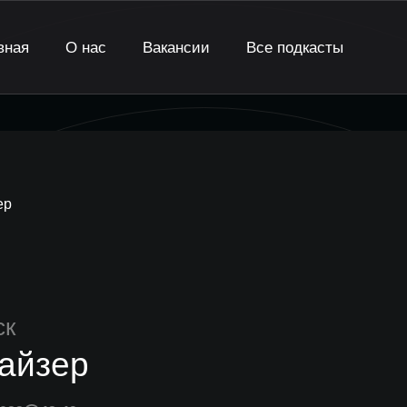
вная
О нас
Вакансии
Все подкасты
ер
ск
айзер