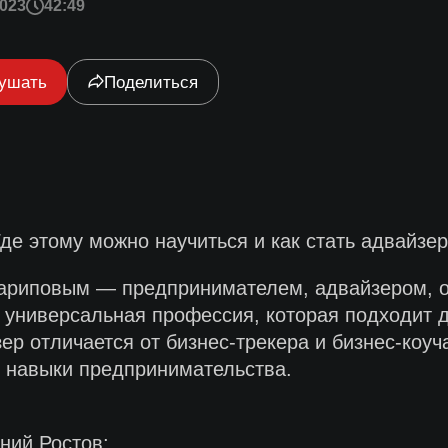
023
42:49
ушать
Поделиться
Где этому можно научиться и как стать адвайзе
ариповым — предпринимателем, адвайзером, о
 универсальная профессия, которая подходит д
ер отличается от бизнес-трекера и бизнес-коуч
е навыки предпринимательства.
ний Ростов;