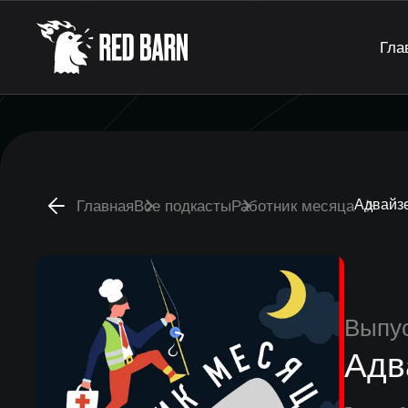
Гла
Адвайз
Главная
Все подкасты
Работник месяца
Выпу
Адв