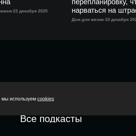
нна
перепланировку, ч
нарваться на штр
живем
22 декабря 2025
Дом для жизни
10 декабря 20
Главная
то мы используем
cookies
О нас
Все подкасты
Контакты