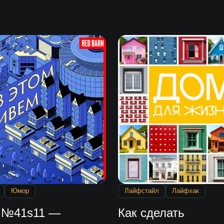
Юмор
Лайфстайл
Лайфхак
 №41s11 —
Как сделать