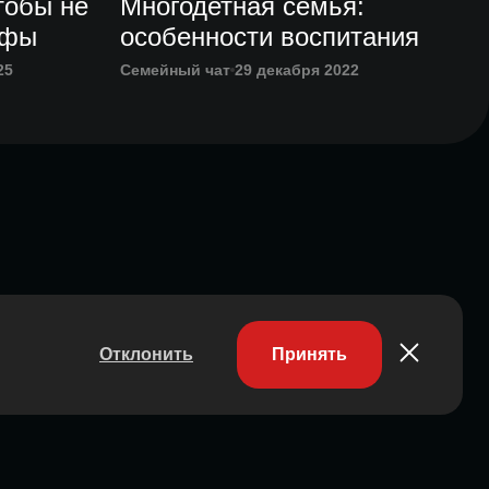
тобы не
Многодетная семья:
афы
особенности воспитания
25
Семейный чат
29 декабря 2022
Отклонить
Принять
Участник ассоциации
Состоит в ассоциации с 2023