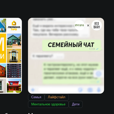
Семья
Лайфстайл
Ментальное здоровье
Дети