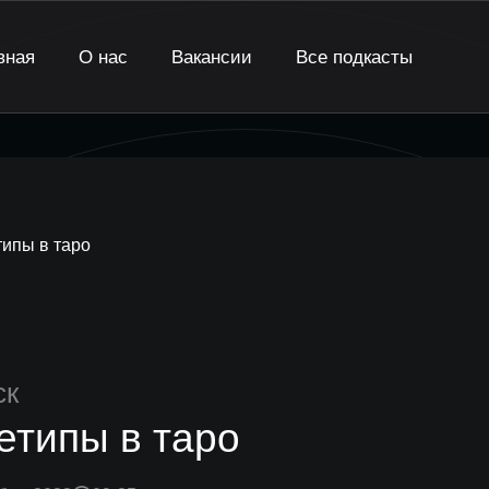
вная
О нас
Вакансии
Все подкасты
ипы в таро
ск
етипы в таро