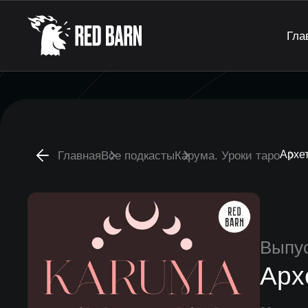
Гла
Архет
Главная
Все подкасты
Карума. Уроки таро
Выпу
Арх