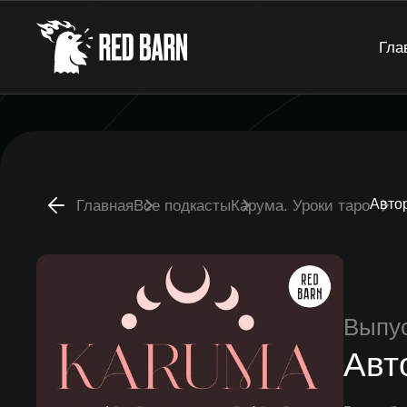
Гла
Авто
Главная
Все подкасты
Карума. Уроки таро
Выпу
Авт