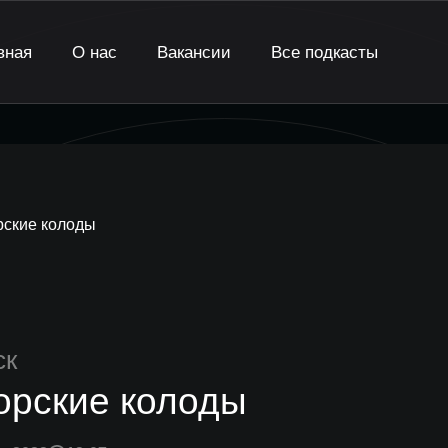
вная
О нас
Вакансии
Все подкасты
рские колоды
ск
орские колоды