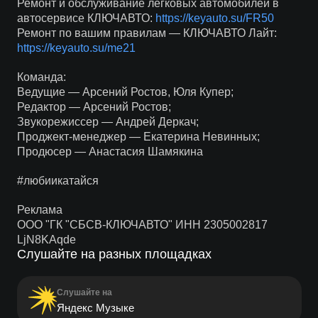
Ремонт и обслуживание легковых автомобилей в
автосервисе КЛЮЧАВТО:
https://keyauto.su/FR50
Ремонт по вашим правилам — КЛЮЧАВТО Лайт:
https://keyauto.su/me21
Команда:
Ведущие — Арсений Ростов, Юля Купер;
Редактор — Арсений Ростов;
Звукорежиссер — Андрей Деркач;
Проджект-менеджер — Екатерина Невинных;
Продюсер — Анастасия Шамякина
#любиикатайся
Реклама
ООО "ГК "СБСВ-КЛЮЧАВТО" ИНН 2305002817
LjN8KAqde
Слушайте на разных площадках
Слушайте на
Яндекс Музыке