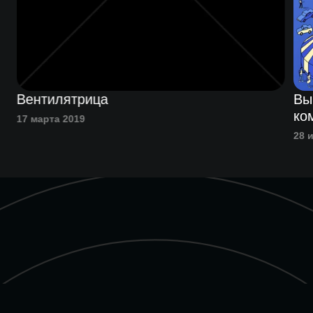
Вентилятрица
Вы
ко
17 марта 2019
28 