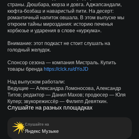
страны. Дюшбара, кюрза и довга. Аджапсандали,
кюфта-бозбаш и наваристый пити. На десерт:
романтичный напиток овшала. В этом выпуске мы
откроем тайны мироздания: историю печенья
корбюзье и ударения в слове «куркума».
Внимание: этот подкаст не стоит слушать на
голодный желудок.
Спонсор сезона — компания Мистраль. Купить
товары бренда
https://clck.ru/dYoJD
Над выпуском работали:
Ведущие — Александра Ломоносова, Александр
Титов; редактор — Данил Махов; продюсер — Юля
Купер; звукорежиссёр — Филипп Девяткин.
Слушайте на разных площадках
Слушайте на
Яндекс Музыке