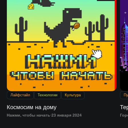
Лайфстайл
Технологии
Культура
Пу
Космосим на дому
Те
Нажми, чтобы начать
23 января 2024
Гор