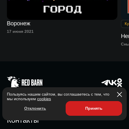
Воронеж
Ку
17 июня 2021
а,
Не
Сн
Главная
Пользуясь нашим сайтом, вы соглашаетесь с тем, что
мы используем
cookies
О нас
Отклонить
Принять
Все подкасты
Контакты