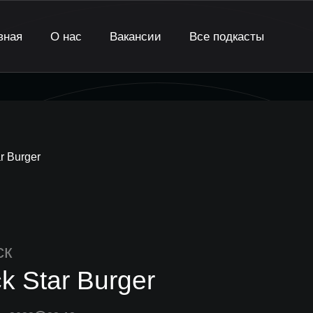
вная
О нас
Вакансии
Все подкасты
r Burger
ск
k Star Burger