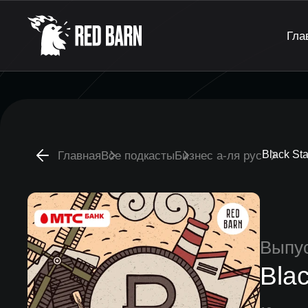
Гла
Black Sta
Главная
Все подкасты
Бизнес а-ля рус
Выпу
Blac