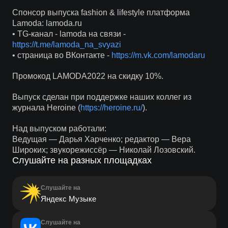
Спонсор выпуска fashion & lifestyle платформа
Lamoda: lamoda.ru
• TG-канал - lamoda на связи -
https://t.me/lamoda_na_svyazi
• страница во ВКонтакте -
https://m.vk.com/lamodaru
Промокод LAMODA2022 на скидку 10%.
Выпуск сделан при поддержке наших коллег из
журнала Heroine (
https://heroine.ru/
).
Над выпуском работали:
Ведущая — Дарья Харченко; редактор — Вера
Широких; звукорежиссёр — Николай Лозовский.
Слушайте на разных площадках
Слушайте на
Яндекс Музыке
Слушайте на