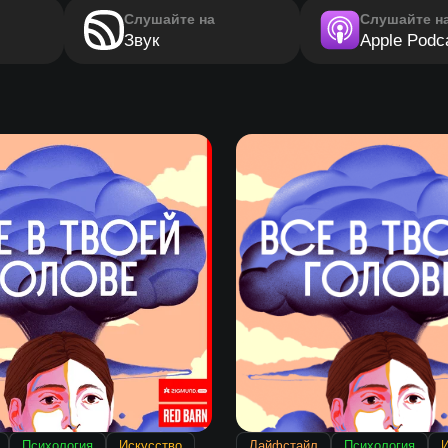
Слушайте на
Слушайте н
Звук
Apple Podc
Психология
Искусство
Лайфстайл
Психология
И