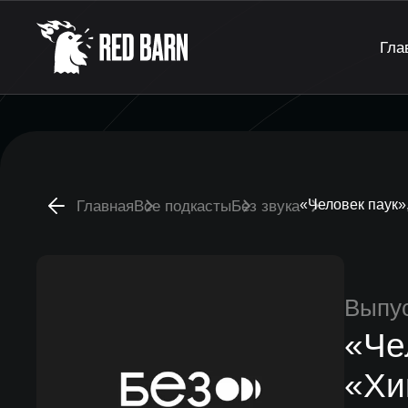
Гла
«Человек паук»,
Главная
Все подкасты
Без звука
Выпу
«Чел
«Хи