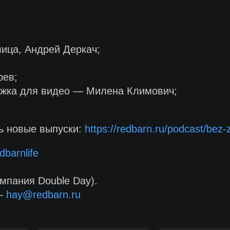
ица, Андрей Деркач;
рев;
ожка для видео — Милена Климович;
ть новые выпуски:
https://redbarn.ru/podcast/bez-
dbarnlife
мпания Double Day).
 —
hay@redbarn.ru