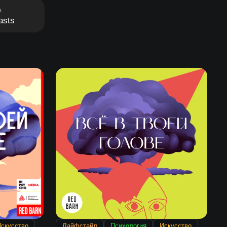
а
asts
скусство
Лайфстайл
Психология
Искусство