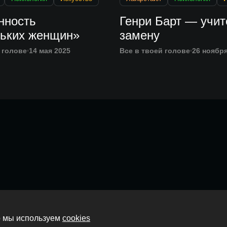
нность
Генри Барт — учит
ьких женщин»
замену
 голове
14 мая 2025
Все в твоей голове
26 ноября
Главная
то мы используем
cookies