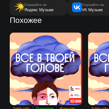
Слушайте на
Слушайте на
Яндекс Музыке
VK Музыке
Похожее
Лайфстайл
Психология
Искусство
Лайфстайл