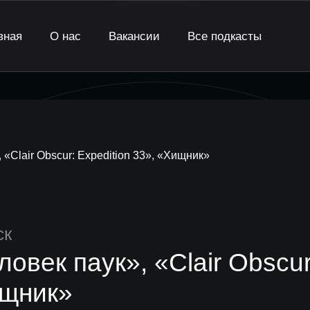
вная
О нас
Вакансии
Все подкасты
 «Clair Obscur: Expedition 33», «Хищник»
ск
овек паук», «Clair Obscur
щник»