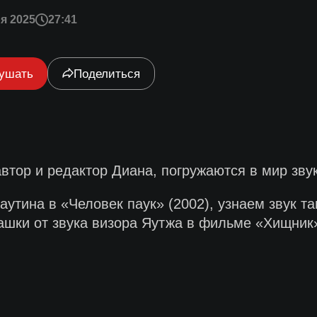
я 2025
27:41
ушать
Поделиться
тор и редактор Диана, погружаются в мир звука
утина в «Человек паук» (2002), узнаем звук таи
рашки от звука визора Яутжа в фильме «Хищник»