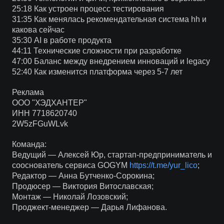
25:18 Как устроен процесс тестирования
31:35 Как менялась рекомендательная система hh и
какова сейчас
35:30 AI в работе продукта
44:11 Технические сложности при разработке
47:00 Баланс между внедрением инноваций и legacy
52:40 Как изменится платформа через 5-7 лет
Реклама
ООО "ХЭДХАНТЕР"
ИНН 7718620740
2W5zFGuWLvk
Команда:
Ведущий — Алексей Юр, стартап-предприниматель и
сооснователь сервиса GOGYM
https://t.me/yur_lico
;
Редактор — Анна Бутченко-Сорокина;
Продюсер — Виктория Витославская;
Монтаж — Николай Лозовский;
Проджект-менеджер — Дарья Лифанова.