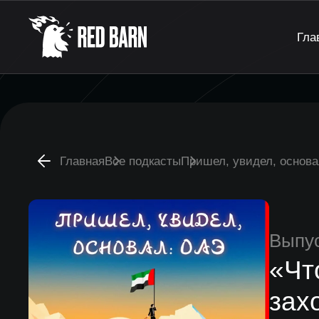
Гла
Главная
Все подкасты
Пришел, увидел, основ
Выпу
«Чт
зах