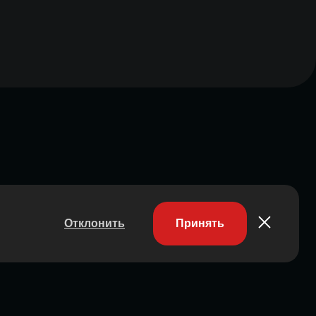
Отклонить
Принять
Участник ассоциации
Состоит в ассоциации с 2023