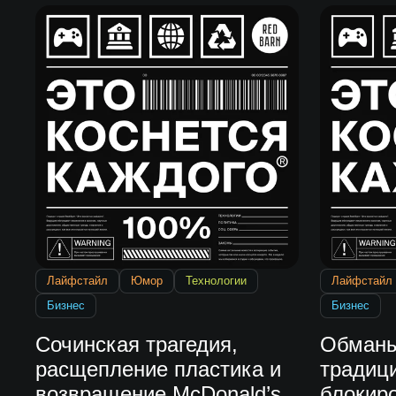
Лайфстайл
Юмор
Технологии
Лайфстайл
Бизнес
Бизнес
Сочинская трагедия,
Обманы
расщепление пластика и
традиц
возвращение McDonald’s
блокир