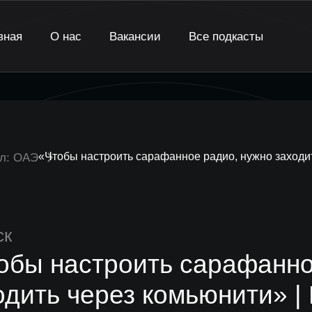
вная
О нас
Вакансии
Все подкасты
«Чтобы настроить сарафанное радио, нужно заходит
ал: ОАЭ
ск
обы настроить сарафанно
одить через комьюнити» |