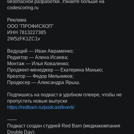
безопасной разработки. Узнайте больше на
codescoring.ru
Реклама
ООО "ПРОФИСКОП"
ИНН 7813227385
2W5zFK1ZC1v
Ведущий — Иван Авраменко;
Редактор — Алина Исаева;
Монтаж — Илья Коваленко;
Проджект-менеджер — Екатерина Манько;
Креатор — Федор Мельников;
Продюсер — Александра Ярыш.
Подпишись на подкаст в удобном плеере, чтобы не
пропустить новые выпуски
https://redbarn.ru/podcast/kverti/
——
Подкаст создан студией Red Barn (медиакомпания
Double Day).