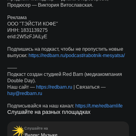
Продюсер — Виктория Витославская.
Реклама
ООО "ТЭЙСТИ КОФЕ"
ИНН: 1831139275
erid:2W5zFJAiLyE
Подпишись на подкаст, чтобы не пропустить новые
выпуски:
https://redbarn.ru/podcast/rabotnik-mesyatsa/
——
Подкаст создан студией Red Barn (медиакомпания
Double Day).
Наш сайт —
https://redbarn.ru
| Связаться —
hay@redbarn.ru
Подписывайся на наш канал:
https://t.me/redbarnlife
Слушайте на разных площадках
Слушайте на
Яндекс Музыке