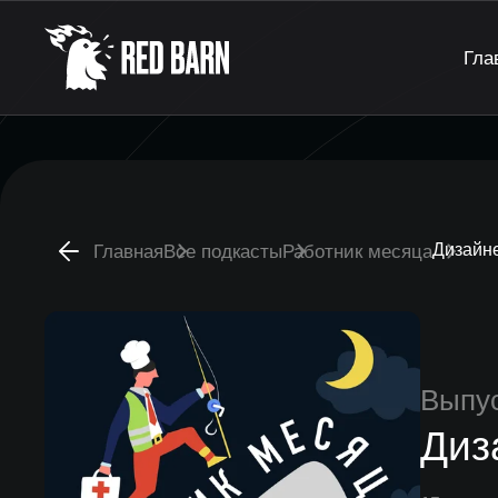
Гла
Дизайн
Главная
Все подкасты
Работник месяца
Выпу
Диз