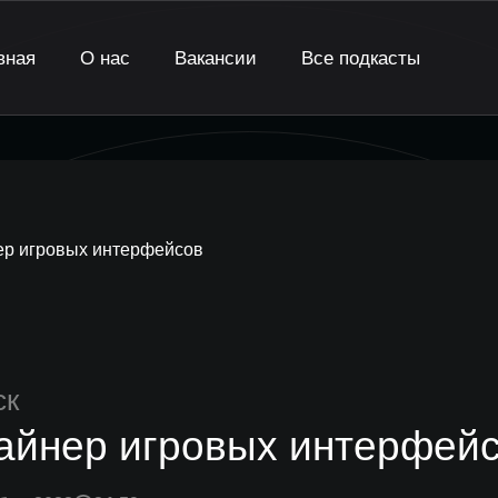
вная
О нас
Вакансии
Все подкасты
ер игровых интерфейсов
ск
айнер игровых интерфей