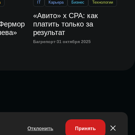
а
IT
Карьера
Бизнес
Технологии
«Авито» х СРА: как
-Фермор
платить только за
лева»
результат
Багрепорт
31 октября 2025
Отклонить
Принять