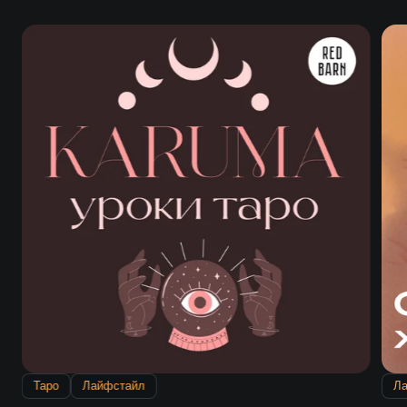
Таро
Лайфстайл
Л