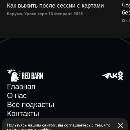
Как выжить после сессии с картами
Чт
бе
Карума. Уроки таро
13 февраля 2023
О ч
Главная
О нас
Все подкасты
Контакты
Пользуясь нашим сайтом, вы соглашаетесь с тем, что
мы используем
cookies