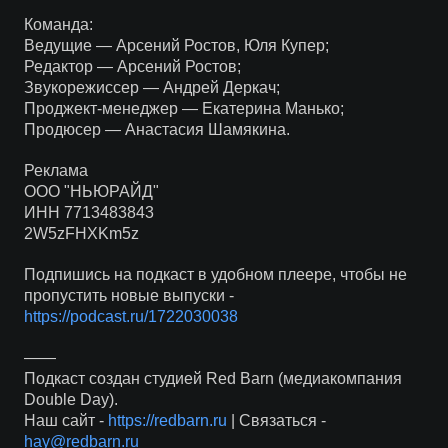
Команда:
Ведущие — Арсений Ростов, Юля Купер;
Редактор — Арсений Ростов;
Звукорежиссер — Андрей Деркач;
Проджект-менеджер — Екатерина Манько;
Продюсер — Анастасия Шамякина.
Реклама
ООО "НЬЮРАЙД"
ИНН 7713483843
2W5zFHXKm5z
Подпишись на подкаст в удобном плеере, чтобы не
пропустить новые выпуски -
https://podcast.ru/1722030038
——
Подкаст создан студией Red Barn (медиакомпания
Double Day).
Наш сайт -
https://redbarn.ru
| Связаться -
hay@redbarn.ru