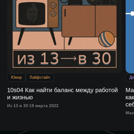
Юмор
Лайфстайл
Де
10s04 Как найти баланс между работой
Ма
и жизнью
ка
се
Из 13 в 30
19 марта 2022
Маз