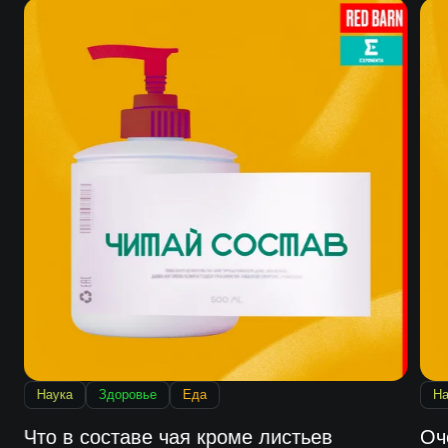
Наука
Здоровье
Еда
На
Что в составе чая кроме листьев
Оч