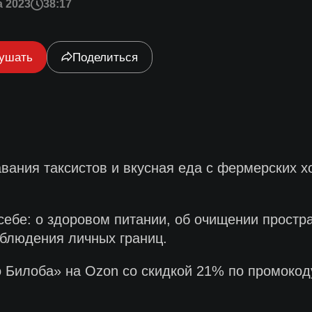
а 2023
38:17
ушать
Поделиться
вания таксистов и вкусная еда с фермерских хо
ебе: о здоровом питании, об очищении простра
облюдения личных границ.
кго Билоба» на Ozon со скидкой 21% по промок