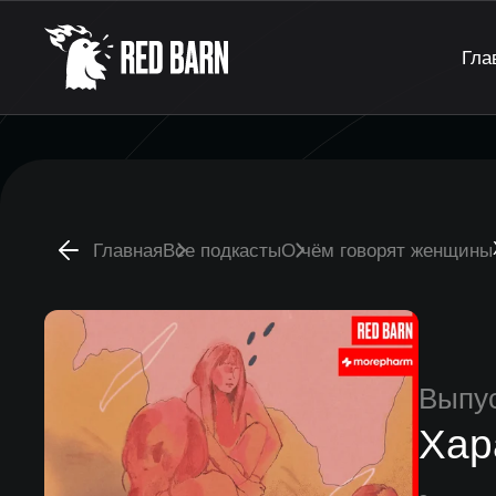
Гла
Главная
Все подкасты
О чём говорят женщины
Выпу
Хар