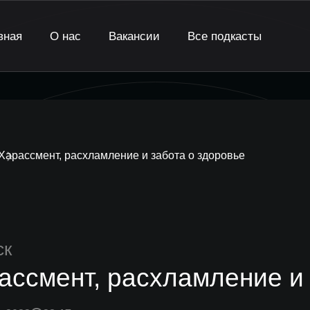
вная
О нас
Вакансии
Все подкасты
Харассмент, расхламление и забота о здоровье
ск
ассмент, расхламление и 