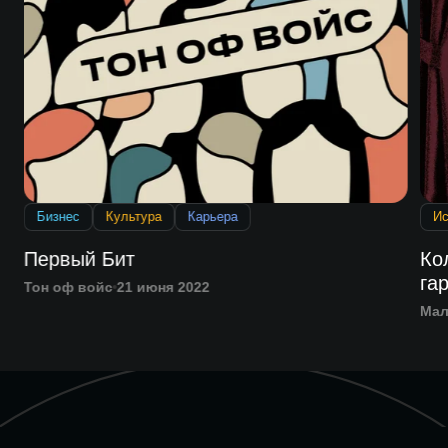
Бизнес
Культура
Карьера
Ис
Первый Бит
Ко
га
Тон оф войс
21 июня 2022
Мал