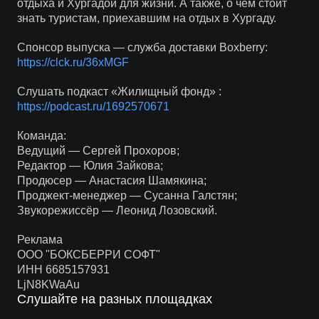
отдыха и Хургадой для жизни. А также, о чем стоит
знать туристам, приехавшим на отдых в Хургаду.
Спонсор выпуска — служба доставки Boxberry:
https://clck.ru/36xMGF
Слушать подкаст «Жилищный фонд» :
https://podcast.ru/1692570671
Команда:
Ведущий — Сергей Прохоров;
Редактор — Юлия Зайкова;
Продюсер — Анастасия Шамякина;
Проджект-менеджер — Сусанна Галстян;
Звукорежиссёр — Леонид Лозовский.
Реклама
ООО "БОКСБЕРРИ СОФТ"
ИНН 6685157931
LjN8KWaAu
Слушайте на разных площадках