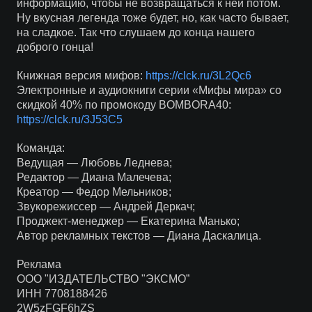
информацию, чтобы не возвращаться к ней потом.
Ну вкусная легенда тоже будет, но, как часто бывает,
на сладкое. Так что слушаем до конца нашего
доброго гонца!
Книжная версия мифов:
https://clck.ru/3L2Qc6
Электронные и аудиокниги серии «Мифы мира» со
скидкой 40% по промокоду BOMBORA40:
https://clck.ru/3J53C5
Команда:
Ведущая — Любовь Леднева;
Редактор — Диана Малечева;
Креатор — Федор Мельников;
Звукорежиссер — Андрей Деркач;
Проджект-менеджер — Екатерина Манько;
Автор рекламных текстов — Диана Даскалица.
Реклама
ООО "ИЗДАТЕЛЬСТВО "ЭКСМО”
ИНН 7708188426
2W5zFGF6hZS