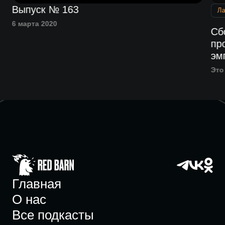
Выпуск № 163
Л
6 марта 2020
Сб
пр
эм
Это
Главная
О нас
Все подкасты