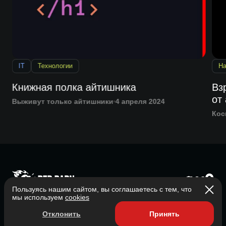
IT
Технологии
На
Книжная полка айтишника
Вз
от
Выживут только айтишники
4 апреля 2024
Кос
Пользуясь нашим сайтом, вы соглашаетесь с тем, что
Главная
мы используем
cookies
О нас
Отклонить
Принять