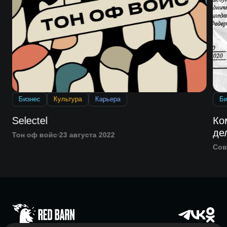
Бизнес
Культура
Карьера
Би
Selectel
Ко
де
Тон оф войс
23 августа 2022
Сов