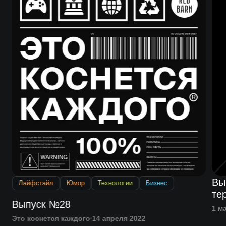
Выпу
Лайфстайл
Юмор
Технологии
Бизнес
те
Выпуск №28
1 м
Это коснется каждого
14 апреля 2022