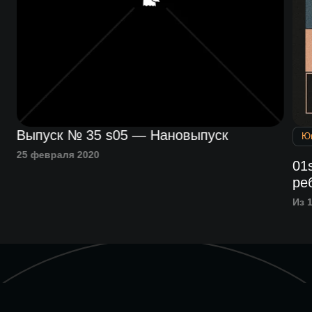
Выпуск № 35 s05 — Нановыпуск
Ю
25 февраля 2020
01
ре
Из 1