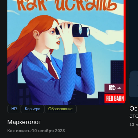
Ос
HR
Карьера
Образование
ст
Маркетолог
13 
Как искать
10 ноября 2023