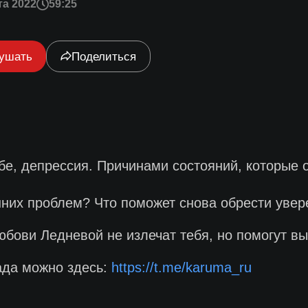
та 2022
59:25
ушать
Поделиться
ебе, депрессия. Причинами состояний, которые 
нних проблем? Что поможет снова обрести увер
юбови Ледневой не излечат тебя, но помогут в
ада можно здесь:
https://t.me/karuma_ru