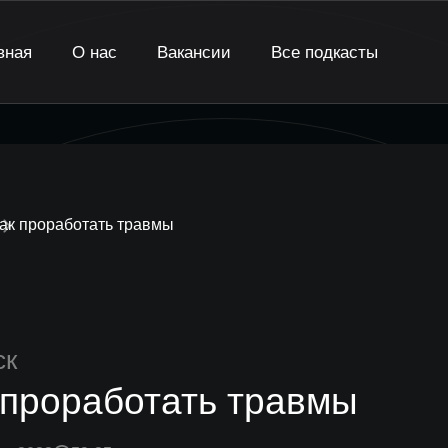
вная
О нас
Вакансии
Все подкасты
ак проработать травмы
ск
 проработать травмы