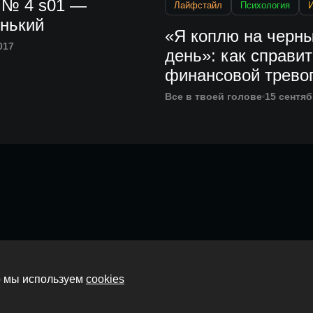
 № 4 s01 —
Лайфстайл
Психология
И
енький
«Я коплю на черн
017
день»: как справит
финансовой трево
Все в твоей голове
15 сентяб
Главная
то мы используем
cookies
О нас