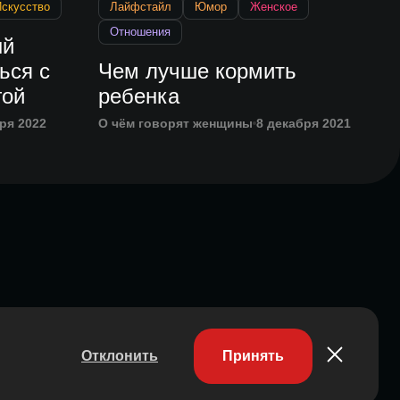
скусство
Лайфстайл
Юмор
Женское
Отношения
ый
ься с
Чем лучше кормить
гой
ребенка
ря 2022
О чём говорят женщины
8 декабря 2021
Отклонить
Принять