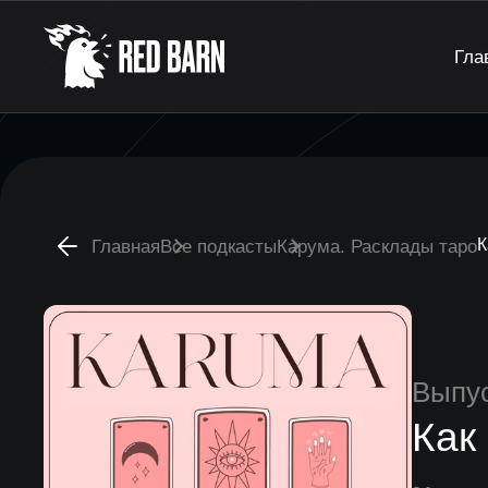
Гла
К
Главная
Все подкасты
Карума. Расклады таро
Выпу
Как