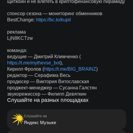
щиткоин и не влететь в криптофинансовую пирамиду
спонсор сезона — мониторинг обменников
BestChange:
https://bc.to/kupil
реклама
LjN8KCTzw
команда:
ведущие — Дмитрий Климченко (
https://t.me/mythevse_bot
),
Кирилл Фролов (
https://t.me/BIG_BRAINZ
)
редактор — Серафима Весь
продюсер — Виктория Витославская
проджект-менеджер — Сусанна Галстян
звукорежиссер — Филипп Девяткин
Слушайте на разных площадках
Слушайте на
Яндекс Музыке