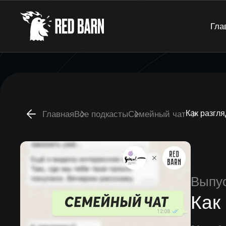
Гла
Как разгля
Главная
Все подкасты
Семейный чат
Выпу
Как