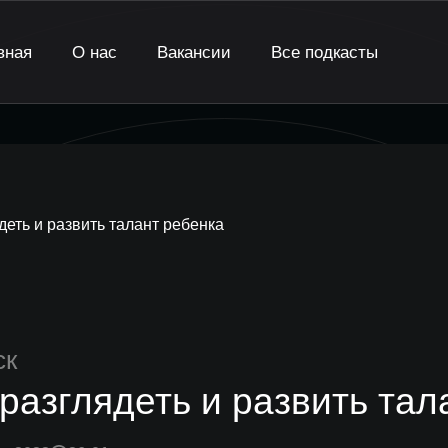
вная
О нас
Вакансии
Все подкасты
деть и развить талант ребенка
ск
 разглядеть и развить тал