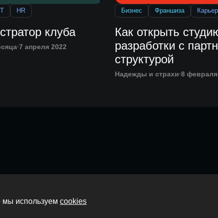
IT
HR
Бизнес
Франшиза
Карьер
стратор клуба
Как открыть студи
разработки с парт
есяца
7 апреля 2022
структурой
Надежды и страхи
8 февраля
Главная
то мы используем
cookies
О нас