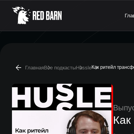
Гла
Как ритейл трансф
Главная
Все подкасты
Hussle
Выпу
Как