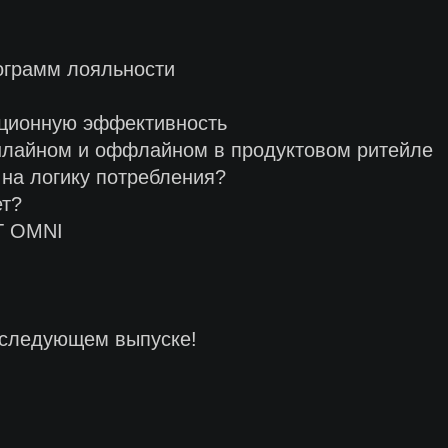
ограмм лояльности
ационную эффективность
нлайном и оффлайном в продуктовом ритейле
 на логику потребления?
ет?
T OMNI
в следующем выпуске!