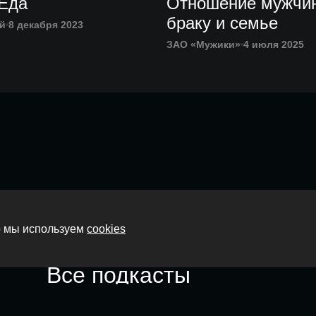
 Еда
Отношение мужчин
браку и семье
й
8 декабря 2023
ЗАО «Мужики»
4 июля 2025
Главная
то мы используем
cookies
О нас
Все подкасты
Контакты