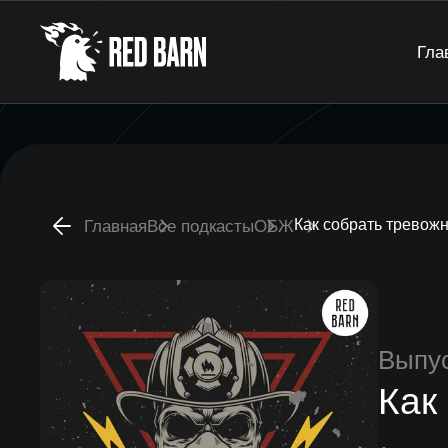
Гла
Как собрать тревож
Главная
Все подкасты
ОБЖ
Выпу
Как