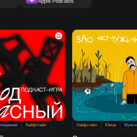
Apple Podcasts
тношения
Лайфстайл
Лайфстайл
Юмор
Мужск