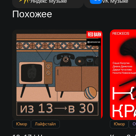
Яндекс Музыке
VK Музыке
Похожее
Юмор
Лайфстайл
Юмор
О