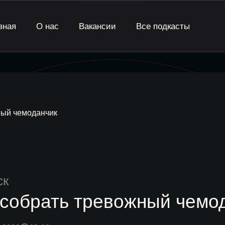
вная
О нас
Вакансии
Все подкасты
ный чемоданчик
ск
 собрать тревожный чемо