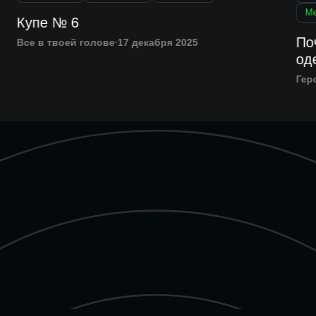
Ме
Купе № 6
у
По
Все в твоей голове
17 декабря 2025
од
Гер