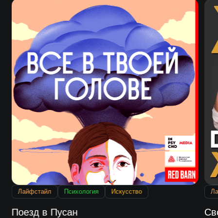
Лайфстайл
Психология
Искусство
Л
Поезд в Пусан
Св