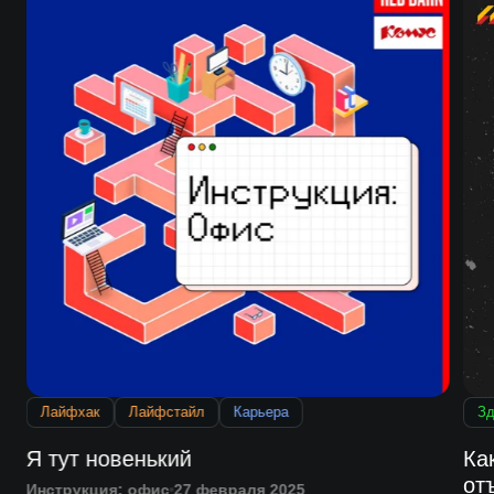
Лайфхак
Лайфстайл
Карьера
Зд
Я тут новенький
Ка
от
Инструкция: офис
27 февраля 2025