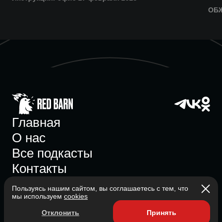
ОБ
Главная
О нас
Все подкасты
Контакты
Пользуясь нашим сайтом, вы соглашаетесь с тем, что
мы используем
cookies
Участник ассоциации
Отклонить
Принять
Состоит в ассоциации с 2023