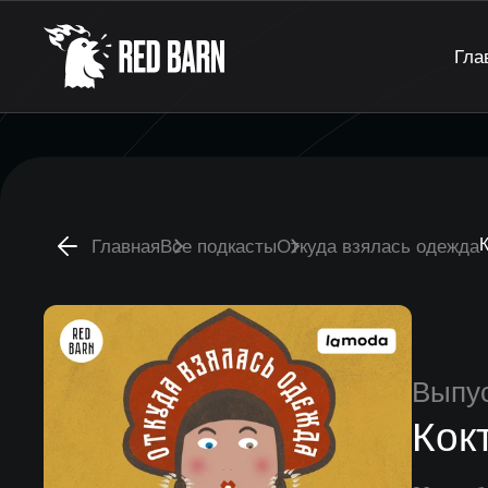
Гла
К
Главная
Все подкасты
Откуда взялась одежда
Выпу
Кок