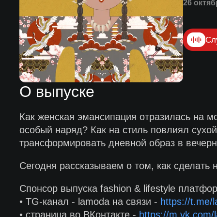
26 октяб
Сл
О выпуске
Как женская эмансипация отразилась на м
особый наряд? Как на стиль повлиял сухой
трансформировать дневной образ в вечер
Сегодня рассказываем о том, как сделать
Спонсор выпуска fashion & lifestyle платф
• TG-канал - lamoda на связи -
https://t.me
• страница во ВКонтакте -
https://m.vk.com