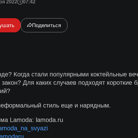
ря 2022
07:42
ушать
Поделиться
оде? Когда стали популярными коктейльные ве
 закон? Для каких случаев подходят короткие б
ний?
 неформальный стиль еще и нарядным.
орма Lamoda: lamoda.ru
/lamoda_na_svyazi
/lamodaru