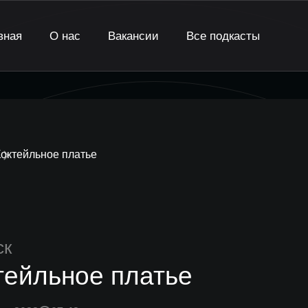
вная
О нас
Вакансии
Все подкасты
октейльное платье
ск
тейльное платье