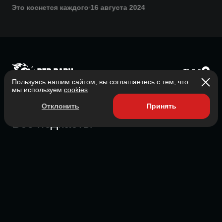
Это коснется каждого
16 августа 2024
Пользуясь нашим сайтом, вы соглашаетесь с тем, что
Главная
мы используем
cookies
О нас
Отклонить
Принять
Все подкасты
Контакты
Участник ассоциации
Состоит в ассоциации с 2023
2026 Red Barn