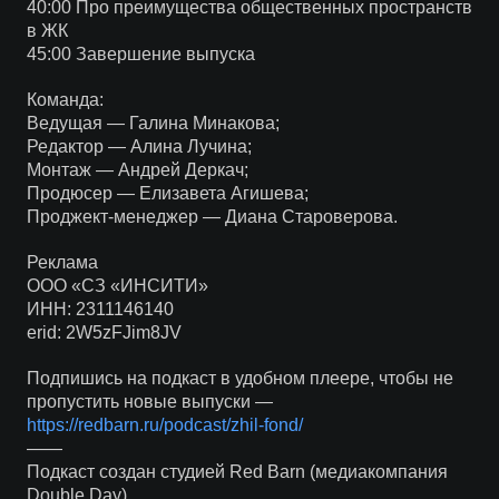
40:00 Про преимущества общественных пространств
в ЖК
45:00 Завершение выпуска
Команда:
Ведущая — Галина Минакова;
Редактор — Алина Лучина;
Монтаж — Андрей Деркач;
Продюсер — Елизавета Агишева;
Проджект-менеджер — Диана Староверова.
Реклама
ООО «СЗ «ИНСИТИ»
ИНН: 2311146140
erid: 2W5zFJim8JV
Подпишись на подкаст в удобном плеере, чтобы не
пропустить новые выпуски —
https://redbarn.ru/podcast/zhil-fond/
——
Подкаст создан студией Red Barn (медиакомпания
Double Day).