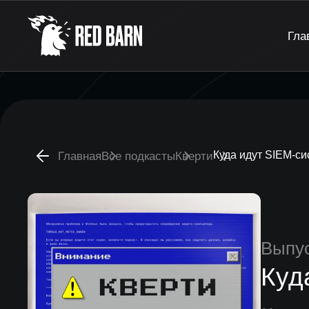
Гла
Куда идут SIEM-с
Главная
Все подкасты
Кверти
Выпу
Куд