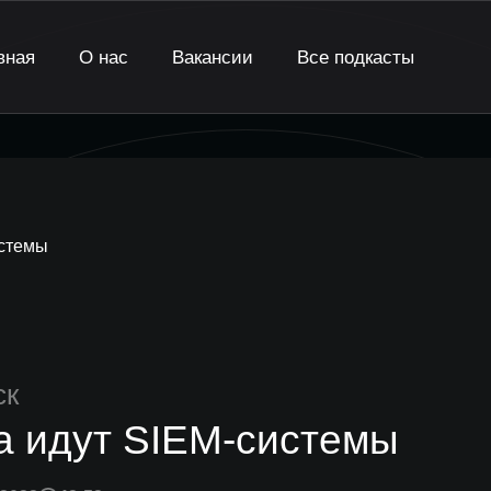
вная
О нас
Вакансии
Все подкасты
истемы
ск
а идут SIEM-системы