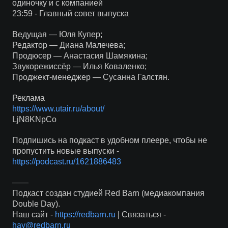
одиночку и с компанией
23:59 - Главный совет выпуска
Ведущая — Юля Купер;
Редактор — Диана Малечева;
Продюсер — Анастасия Шамякина;
Звукорежиссёр — Илья Коваленко;
Проджект-менеджер — Сусанна Галстян.
Реклама
https://www.utair.ru/about/
LjN8KNpCo
Подпишись на подкаст в удобном плеере, чтобы не
пропустить новые выпуски -
https://podcast.ru/1621886483
——
Подкаст создан студией Red Barn (медиакомпания
Double Day).
Наш сайт -
https://redbarn.ru
| Связаться -
hay@redbarn.ru