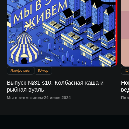
Лайфстайл
Юмор
Ю
и
Выпуск №31 s10. Колбасная каша и
Но
рыбная вуаль
ве
Мы в этом живем
24 июня 2024
Пор