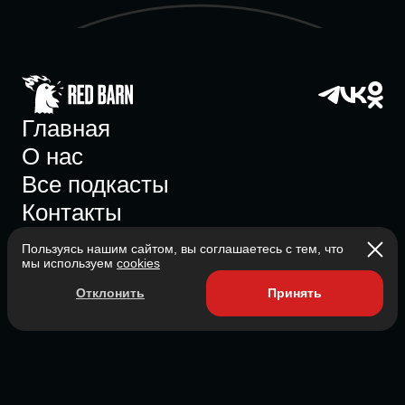
Главная
О нас
Все подкасты
Контакты
Пользуясь нашим сайтом, вы соглашаетесь с тем, что
мы используем
cookies
Участник ассоциации
Отклонить
Принять
Состоит в ассоциации с 2023
2026 Red Barn