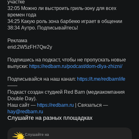
участке
32:05 Можно ли выстроить гриль-зону для всех
времен года
34:25 Какую роль зона барбекю играет в общении
38:34 Аутро. Подписывайтесь!
Реклама
erid:2W5zFH7Qw2y
Подпишись на подкаст, чтобы не пропускать новые
выпуски:
https://redbarn.ru/podcast/dom-dlya-zhizni/
Подписывайся на наш канал:
https://t.me/redbarnlife
——
Подкаст создан студией Red Barn (медиакомпания
Double Day).
Наш сайт —
https://redbarn.ru
| Связаться —
hay@redbarn.ru
Слушайте на разных площадках
Слушайте на