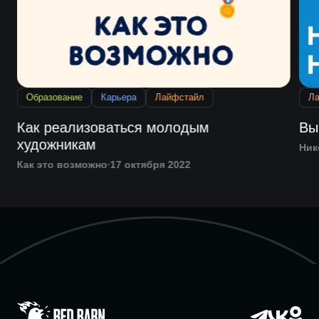
Образование
Карьера
Лайфстайл
Л
Как реализоваться молодым
Вы
художникам
Ник
Как это возможно
17 октября 2022