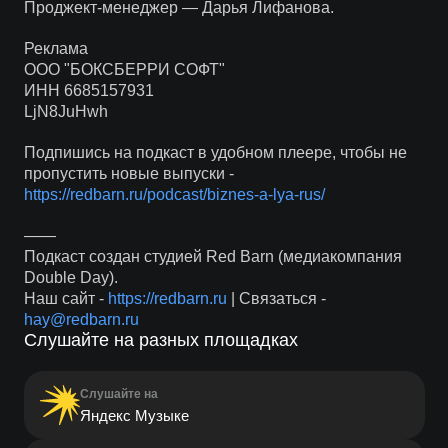
Проджект-менеджер — Дарья Лифанова.
Реклама
ООО "БОКСБЕРРИ СОФТ"
ИНН 6685157931
LjN8JuHwh
Подпишись на подкаст в удобном плеере, чтобы не
пропустить новые выпуски -
https://redbarn.ru/podcast/biznes-a-lya-rus/
——
Подкаст создан студией Red Barn (медиакомпания
Double Day).
Наш сайт -
https://redbarn.ru
| Связаться -
hay@redbarn.ru
Слушайте на разных площадках
Слушайте на
Яндекс Музыке