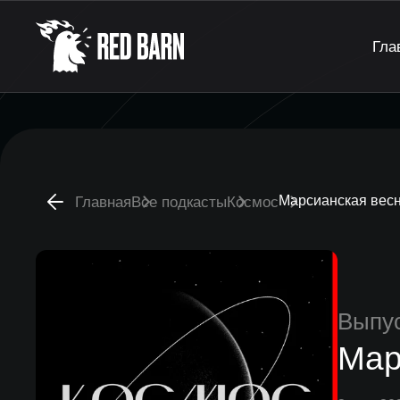
Гла
Марсианская весн
Главная
Все подкасты
Космос
Выпу
Мар