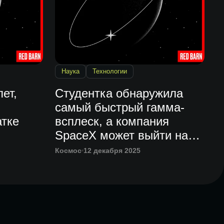
Наука
Технологии
ет,
Студентка обнаружила
самый быстрый гамма-
атке
всплеск, а компания
SpaceX может выйти на
биржу
Космос
12 декабря 2025