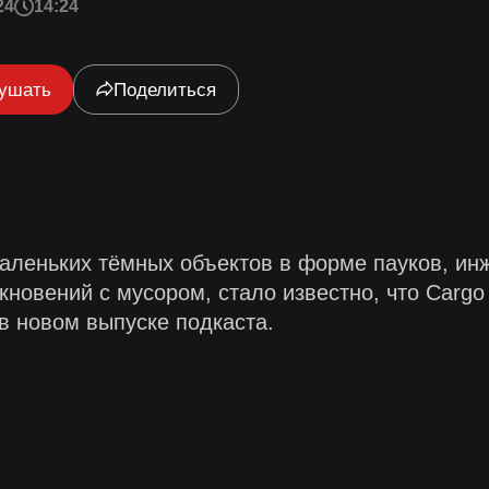
24
14:24
ушать
Поделиться
аленьких тёмных объектов в форме пауков, ин
лкновений с мусором, стало известно, что Carg
 в новом выпуске подкаста.