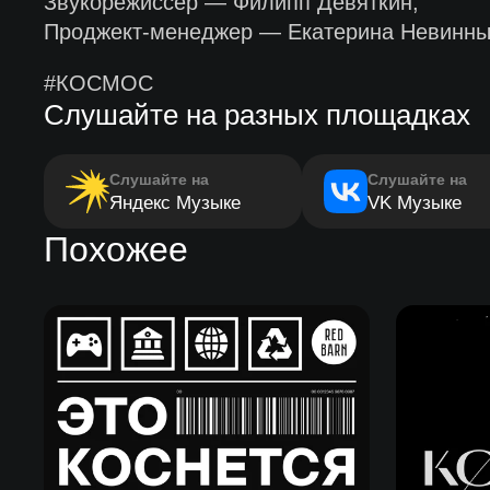
Звукорежиссер — Филипп Девяткин;
Проджект-менеджер — Екатерина Невинны
#КОСМОС
Слушайте на разных площадках
Слушайте на
Слушайте на
Яндекс Музыке
VK Музыке
Похожее