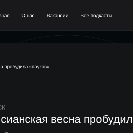
вная
О нас
Вакансии
Все подкасты
а пробудила «пауков»
ск
сианская весна пробудил