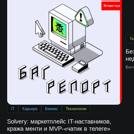
IT
Карьера
Бизнес
Технологии
Те
Solvery: маркетплейс IT-наставников,
Бе
кража менти и MVP-«чатик в телеге»
не