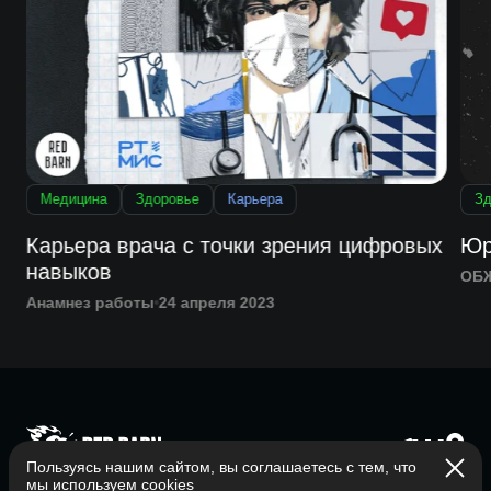
Медицина
Здоровье
Карьера
Зд
Карьера врача с точки зрения цифровых
Юр
навыков
ОБ
Анамнез работы
24 апреля 2023
Пользуясь нашим сайтом, вы соглашаетесь с тем, что
Главная
мы используем
cookies