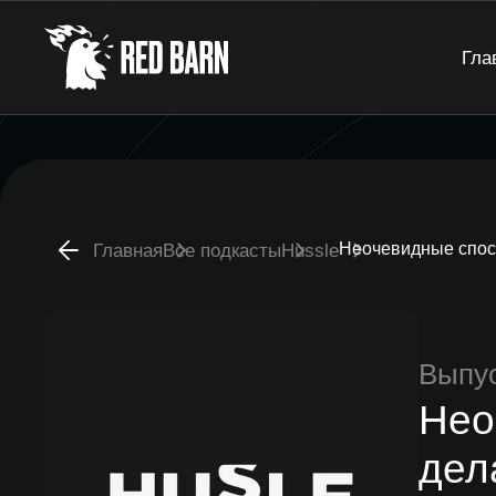
Гла
Неочевидные спосо
Главная
Все подкасты
Hussle
Выпу
Нео
дел