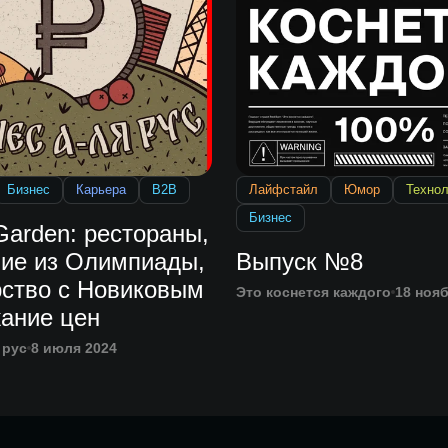
Бизнес
Карьера
B2B
Лайфстайл
Юмор
Технол
Бизнес
Garden: рестораны,
ие из Олимпиады,
Выпуск №8
рство с Новиковым
Это коснется каждого
18 ноя
жание цен
 рус
8 июля 2024