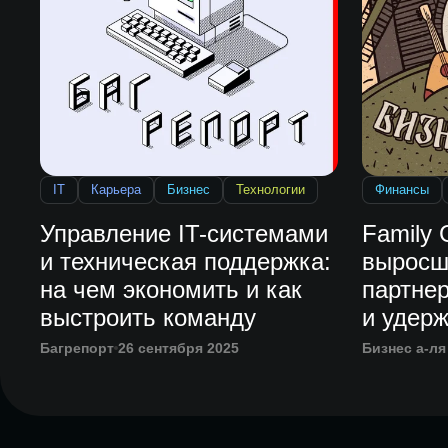
IT
Карьера
Бизнес
Технологии
Финансы
Управление IT-системами
Family 
и техническая поддержка:
выросш
на чем экономить и как
партне
выстроить команду
и удер
Багрепорт
26 сентября 2025
Бизнес а-ля