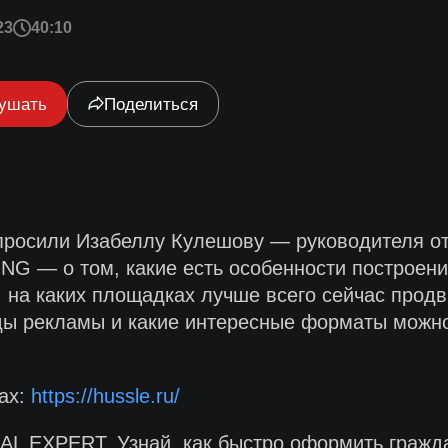
23
40:10
ушать
Поделиться
спросили Изабеллу Кулешову — руководителя от
G — о том, какие есть особенности построени
на каких площадках лучше всего сейчас продви
оды рекламы и какие интересные форматы можн
гах:
https://hussle.ru/
L EXPERT. Узнай, как быстро оформить гражд