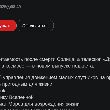
025
08:49
ушать
Поделиться
битаемость после смерти Солнца, а телескоп 
х в космосе — в новом выпуске подкаста.
б управления движением малых спутников на о
ь пригодным для жизни
ink
тику Вселенной
мат Марса для возрождения жизни