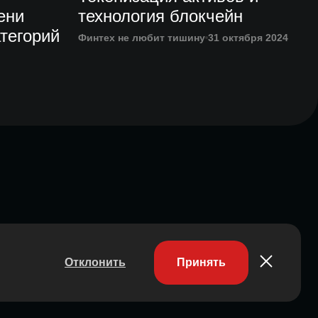
ени
технология блокчейн
тегорий
Финтех не любит тишину
31 октября 2024
Отклонить
Принять