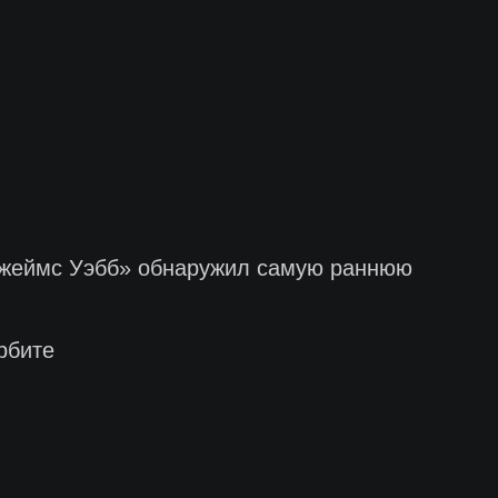
«Джеймс Уэбб» обнаружил самую раннюю
рбите