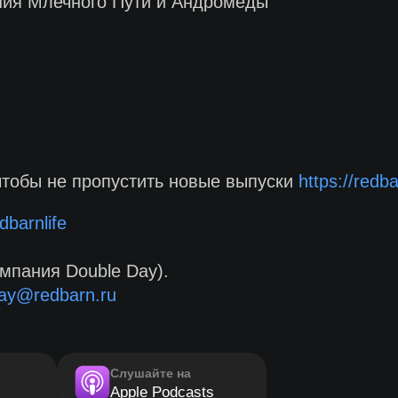
ния Млечного Пути и Андромеды
чтобы не пропустить новые выпуски
https://redb
dbarnlife
мпания Double Day).
ay@redbarn.ru
Слушайте на
Apple Podcasts