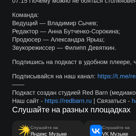
07:15 Почему можно не бояться столкнове
Команда:
Ведущий — Владимир Сычев;
Редактор — Анна Бутченко-Сорокина;
Продюсер — Александра Ярыш;
Звукорежиссер — Филипп Девяткин.
Подпишись на подкаст в удобном плеере, 
Подписывайся на наш канал:
https://t.me/re
——
Подкаст создан студией Red Barn (медиако
Наш сайт -
https://redbarn.ru
| Связаться -
h
Слушайте на разных площадках
Слушайте на
Слушайте на
Яндекс Музыке
VK Музыке