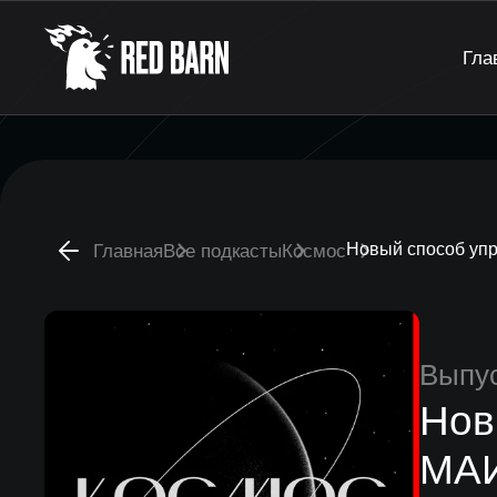
Гла
Новый способ упр
Главная
Все подкасты
Космос
Выпу
Нов
МАИ