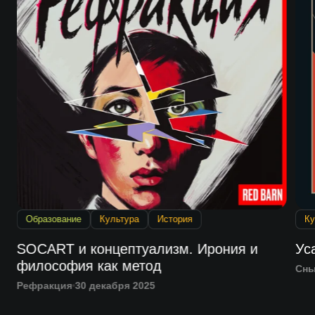
Образование
Культура
История
Ку
SOCART и концептуализм. Ирония и
Ус
философия как метод
Сн
Рефракция
30 декабря 2025