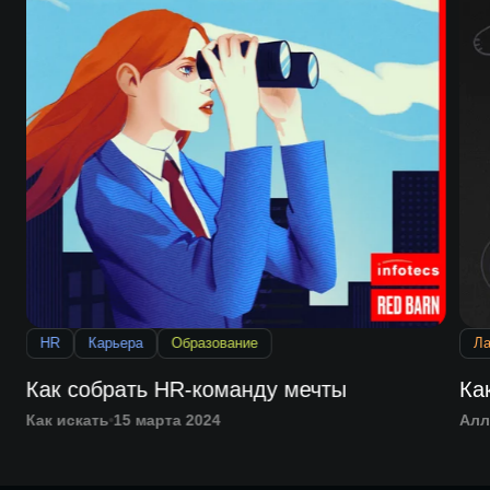
HR
Карьера
Образование
Л
Как собрать HR-команду мечты
Ка
Как искать
15 марта 2024
Алл